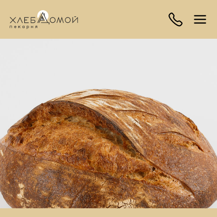
=
7 922 223 30
07