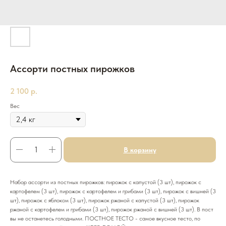
Ассорти постных пирожков
2 100
р.
Вес
В корзину
Набор ассорти из постных пирожков: пирожок с капустой (3 шт), пирожок с
картофелем (3 шт), пирожок с картофелем и грибами (3 шт), пирожок с вишней (3
шт), пирожок с яблоком (3 шт), пирожок ржаной с капустой (3 шт), пирожок
ржаной с картофелем и грибами (3 шт), пирожок ржаной с вишней (3 шт). В пост
вы не останетесь голодными. ПОСТНОЕ ТЕСТО - самое вкусное тесто, по