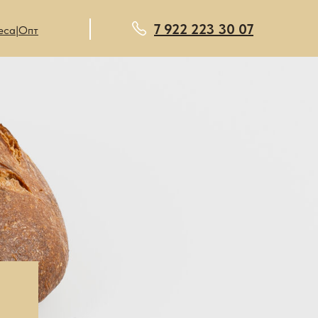
7 922 223 30 07
eca|Опт