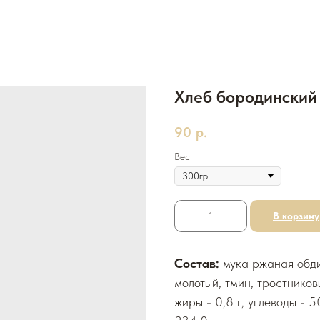
Хлеб бородинский
90
р.
Вес
В корзину
Состав:
мука ржаная обди
молотый, тмин, тростниковы
жиры - 0,8 г, углеводы - 5